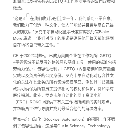
准调查以及报告有关LGBTQ +工作场所平等的公司政策和
做法。
日
“这是8
在我们收到识别连续一年，我们感到非常自豪。
我们致力于创造一种文化，使人们能够并且希望尽自己最
大的努力。”罗克韦尔自动化董事长兼首席执行官Blake
Moret说道。“我们对员工的承诺是确保他们每天都能感到
自在地将自己带入工作。”
CEI于2002年推出，已成为美国企业在工作场所LGBTQ
+平等领域不断发展的路线图和基准工具，使用的标准包括
劳动力保护，包容性福利，LGBTQ +内部培训和教育最佳
实践以及负责任的公民身份。罗克韦尔自动化对包容性文
化的关注在其业务的所有领域都很明显，例如其非歧视性
政策可确保为所有员工提供相同的权利和保护，例如享有
医疗福利。此外，罗克韦尔自动化的员工资源小组
（ERG）ROKOut提供了有关工作场所问题的实时观点，
并帮助员工进行导航并找到最适合他们的解决方案。
罗克韦尔自动化（Rockwell Automation）的招聘工作还强
调了包容性思维，这是与Out in Science，Technology，