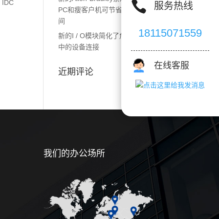

IDC
服务热线
PC和瘦客户机可节省成本和空
间
18115071559
新的I / O模块简化了危险区域
中的设备连接
在线客服
近期评论
我们的办公场所